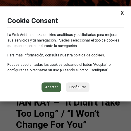
X
Cookie Consent
La Web Antifaz utiliza cookies analíticas y publicitarias para mejorar
sus servicios y tu navegación. Puedes seleccionar el tipo de cookies
que quieres permitir durante la navegación.
Psychedelia
Para más información, consulta nuestra
política de cookies
.
Puedes aceptar todas las cookies pulsando el botón "Aceptar" o
Showing the single result
configurarlas o rechazar su uso pulsando el botón "Configurar".
Aceptar
Configurar
IAN KAY – “It Didn’t Take
Too Long” / “I Won’t
Change For You”