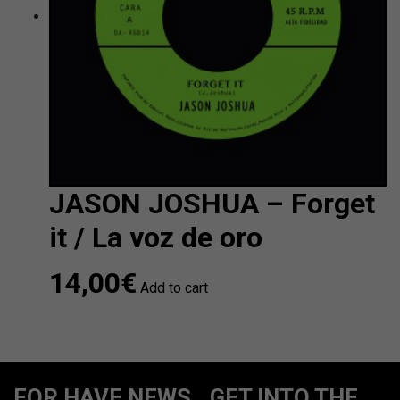
JASON JOSHUA – Forget
it / La voz de oro
14,00
€
Add to cart
FOR HAVE NEWS...GET INTO THE