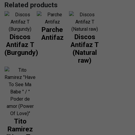
Related products
Parche
Discos
Discos
Antifaz
Antifaz T
Antifaz T
(Burgundy)
(Natural
raw)
This
product
This
has
product
multiple
has
variants.
multiple
The
variants.
options
The
may
options
be
Tito
may
chosen
be
Ramirez
on
chosen