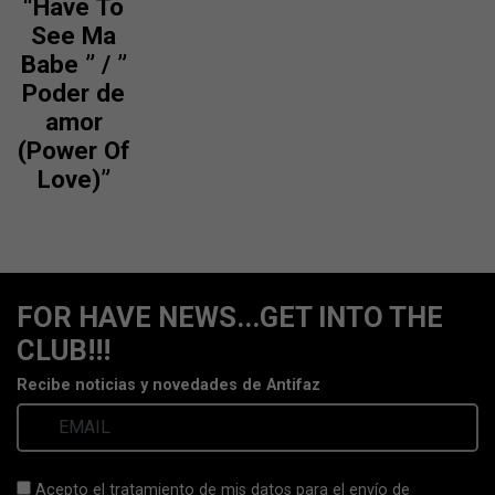
“Have To
the
on
See Ma
product
the
Babe ” / ”
page
product
Poder de
page
amor
(Power Of
Love)”
FOR HAVE NEWS...GET INTO THE
CLUB!!!
Recibe noticias y novedades de Antifaz
Acepto el tratamiento de mis datos para el envío de