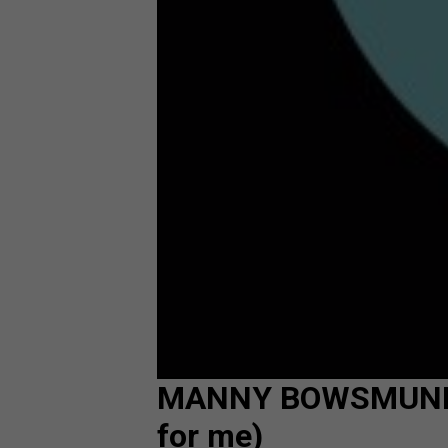
MANNY BOWSMUND & 
for me)