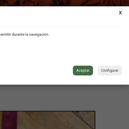
MY ACCOUNT
|
CART
X
permitir durante la navegación.
VIDEO
MUSIC
CONTACT
Aceptar
Configurar