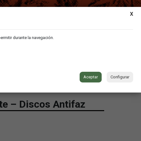
MY ACCOUNT
|
CART
X
permitir durante la navegación.
VIDEO
MUSIC
CONTACT
Aceptar
Configurar
te – Discos Antifaz