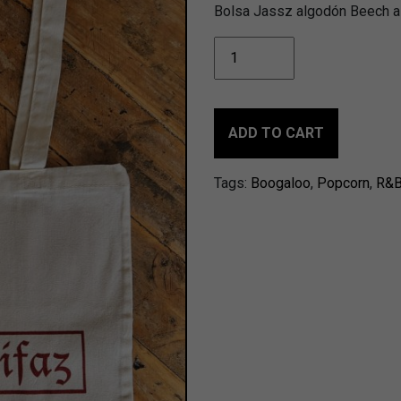
Bolsa Jassz algodón Beech a
Natural
raw
Tote
-
Discos
ADD TO CART
Antifaz
quantity
Tags:
Boogaloo
,
Popcorn
,
R&