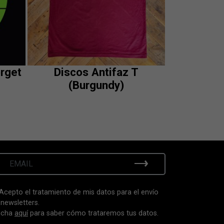
rget
Discos Antifaz T
o
(Burgundy)
This
product
has
multiple
variants.
The
options
may
Acepto el tratamiento de mis datos para el envío
be
 newsletters.
chosen
ncha
aquí
para saber cómo trataremos tus datos.
on