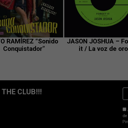
TO RAMÍREZ “Sonido
JASON JOSHUA – Fo
Conquistador”
it / La voz de or
 THE CLUB!!!
de
Pi