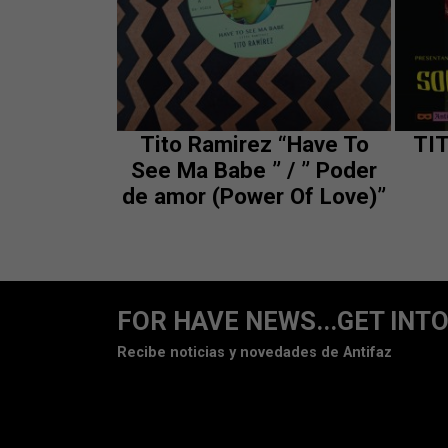
Tito Ramirez “Have To
TI
See Ma Babe ” / ” Poder
de amor (Power Of Love)”
FOR HAVE NEWS...GET INTO
Recibe noticias y novedades de Antifaz